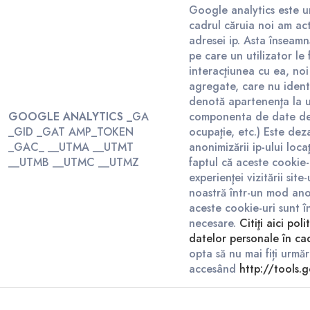
Google analytics este un 
cadrul căruia noi am ac
adresei ip. Asta înseamn
pe care un utilizator le
interacţiunea cu ea, no
agregate, care nu identif
denotă apartenenţa la u
GOOGLE ANALYTICS
_GA
componenta de date dem
_GID _GAT AMP_TOKEN
ocupaţie, etc.) Este deza
_GAC_ __UTMA __UTMT
anonimizării ip-ului loc
__UTMB __UTMC __UTMZ
faptul că aceste cookie-
experienţei vizitării sit
noastră într-un mod anon
aceste cookie-uri sunt î
necesare.
Citiţi aici po
datelor personale în ca
opta să nu mai fiți urmă
accesând
http://tools