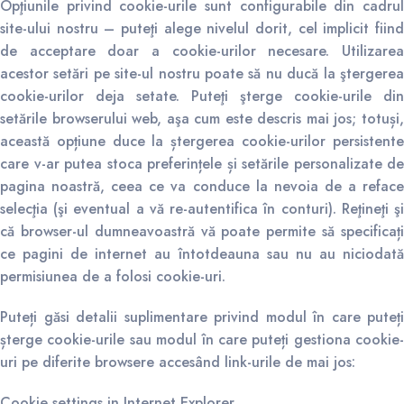
Opţiunile privind cookie-urile sunt configurabile din cadrul
site-ului nostru – puteţi alege nivelul dorit, cel implicit fiind
de acceptare doar a cookie-urilor necesare. Utilizarea
acestor setări pe site-ul nostru poate să nu ducă la ştergerea
cookie-urilor deja setate. Puteţi şterge cookie-urile din
setările browserului web, aşa cum este descris mai jos; totuși,
această opțiune duce la ștergerea cookie-urilor persistente
care v-ar putea stoca preferințele și setările personalizate de
pagina noastră, ceea ce va conduce la nevoia de a reface
selecţia (şi eventual a vă re-autentifica în conturi). Reţineţi şi
că browser-ul dumneavoastră vă poate permite să specificați
ce pagini de internet au întotdeauna sau nu au niciodată
permisiunea de a folosi cookie-uri.
Puteți găsi detalii suplimentare privind modul în care puteți
șterge cookie-urile sau modul în care puteți gestiona cookie-
uri pe diferite browsere accesând link-urile de mai jos:
Cookie settings in Internet Explorer