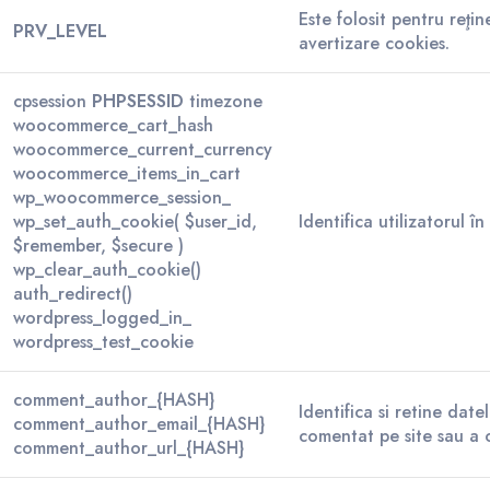
Este folosit pentru reţi
PRV_LEVEL
avertizare cookies.
cpsession
PHPSESSID
timezone
woocommerce_cart_hash
woocommerce_current_currency
woocommerce_items_in_cart
wp_woocommerce_session_
wp_set_auth_cookie( $user_id,
Identifica utilizatorul î
$remember, $secure )
wp_clear_auth_cookie()
auth_redirect()
wordpress_logged_in_
wordpress_test_cookie
comment_author_{HASH}
Identifica si retine date
comment_author_email_{HASH}
comentat pe site sau a 
comment_author_url_{HASH}