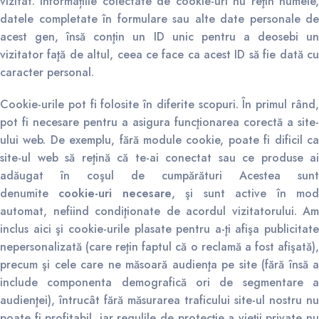
vizitat. Informațiile colectate de cookie-uri nu reţin numele,
datele completate în formulare sau alte date personale de
acest gen, însă conţin un ID unic pentru a deosebi un
vizitator faţă de altul, ceea ce face ca acest ID să fie dată cu
caracter personal.
Cookie-urile pot fi folosite în diferite scopuri. În primul rând,
pot fi necesare pentru a asigura funcţionarea corectă a site-
ului web. De exemplu, fără module cookie, poate fi dificil ca
site-ul web să reţină că te-ai conectat sau ce produse ai
adăugat în coşul de cumpărături Acestea sunt
denumite
cookie-uri necesare
, şi sunt active în mo
automat, nefiind condiţionate de acordul vizitatorului. Am
inclus aici şi cookie-urile plasate pentru a-ţi afişa publicitate
nepersonalizată (care reţin faptul că o reclamă a fost afişată),
precum şi cele care ne măsoară audienţa pe site (fără însă a
include componenta demografică ori de segmentare a
audienţei), întrucât fără măsurarea traficului site-ul nostru nu
poate fi profitabil, iar regulile de protecţie a vieţii private nu