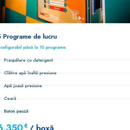
5 Programe de lucru
onfigurabil până la 10 programe.
Prespălare cu detergent
Clătire apă înaltă presiune
Apă joasă presiune
Ceară
Buton pauză
6.350
€
/ boxă