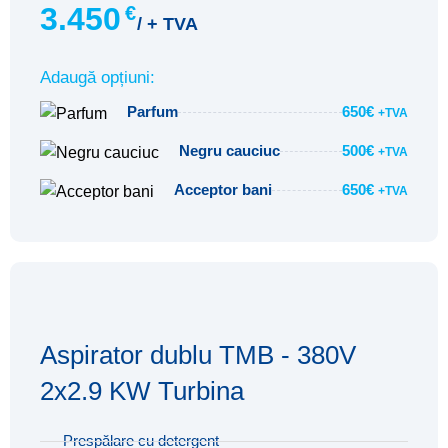
3.450
€
/ + TVA
Adaugă opțiuni:
Parfum
650€
+TVA
Negru cauciuc
500€
+TVA
Acceptor bani
650€
+TVA
Aspirator dublu TMB - 380V
2x2.9 KW Turbina
Prespălare cu detergent