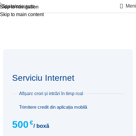
Men
Skip to navigation
Skip to main content
Accesorii
Serviciu Internet
Afișare erori și intrări în timp real
Trimitere credit din aplicația mobilă
500
€
/ boxă