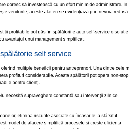
 care doresc să investească cu un efort minim de administrare. În
rește veniturile, aceste afaceri se evidențiază prin nevoia redusă
ii profitabile pot găsi în spălătoriile auto self-service o soluție
t cu avantajul unui management simplificat.
spălătorie self service
, oferind multiple beneficii pentru antreprenori. Una dintre cele 
nera profituri considerabile. Aceste spălătorii pot opera non-stop
bile pentru clienți.
 Nu necesită supraveghere constantă sau intervenții zilnice,
anelor, elimină riscurile asociate cu încasările la sfârșitul
Acest model de afacere simplifică procesele și crește eficiența