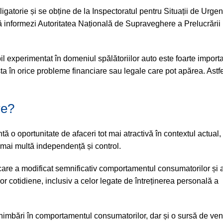
ligatorie și se obține de la Inspectoratul pentru Situații de Urgen
informezi Autoritatea Națională de Supraveghere a Prelucrării
il experimentat în domeniul spălătoriilor auto este foarte import
ta în orice probleme financiare sau legale care pot apărea. Astfe
re?
ă o oportunitate de afaceri tot mai atractivă în contextul actual,
 mai multă independență și control.
care a modificat semnificativ comportamentul consumatorilor și 
lor cotidiene, inclusiv a celor legate de întreținerea personală a
chimbări în comportamentul consumatorilor, dar și o sursă de ven