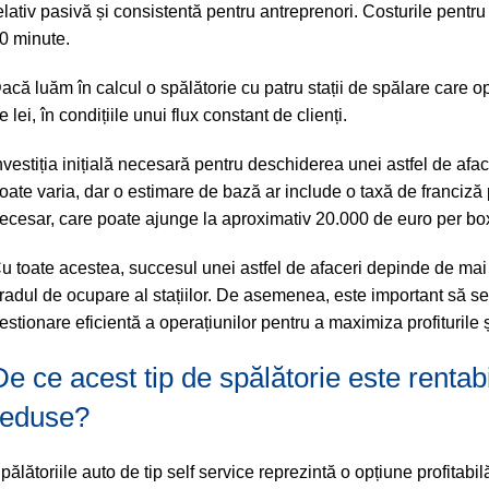
elativ pasivă și consistentă pentru antreprenori. Costurile pentr
0 minute.
acă luăm în calcul o spălătorie cu patru stații de spălare care o
e lei, în condițiile unui flux constant de clienți.
nvestiția inițială necesară pentru deschiderea unei astfel de afac
oate varia, dar o estimare de bază ar include o taxă de franciză 
ecesar, care poate ajunge la aproximativ 20.000 de euro per bo
u toate acestea, succesul unei astfel de afaceri depinde de mai mul
radul de ocupare al stațiilor. De asemenea, este important să s
estionare eficientă a operațiunilor pentru a maximiza profiturile ș
De ce acest tip de spălătorie este rentabi
reduse?
pălătoriile auto de tip self service reprezintă o opțiune profitabi