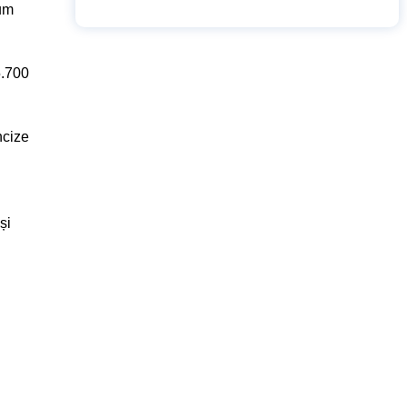
mum
5.700
ncize
și