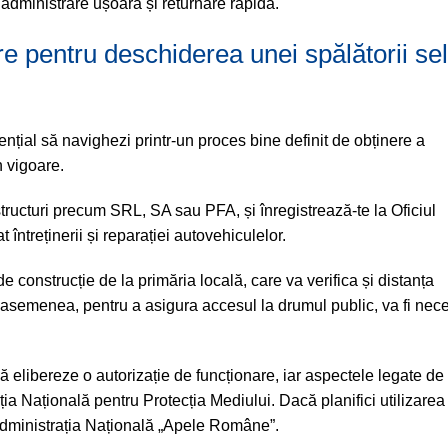
 administrare ușoară și returnare rapidă.
e pentru deschiderea unei spălătorii sel
țial să navighezi printr-un proces bine definit de obținere a
n vigoare.
 structuri precum SRL, SA sau PFA, și înregistrează-te la Oficiul
ntreținerii și reparației autovehiculelor.
e construcție de la primăria locală, care va verifica și distanța
 asemenea, pentru a asigura accesul la drumul public, va fi nec
să elibereze o autorizație de funcționare, iar aspectele legate de
ția Națională pentru Protecția Mediului. Dacă planifici utilizarea
a Administrația Națională „Apele Române”.