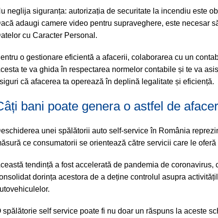
u neglija siguranța: autorizația de securitate la incendiu este ob
acă adaugi camere video pentru supraveghere, este necesar să 
atelor cu Caracter Personal.
entru o gestionare eficientă a afacerii, colaborarea cu un contab
cesta te va ghida în respectarea normelor contabile și te va asis
siguri că afacerea ta operează în deplină legalitate și eficiență.
Câți bani poate genera o astfel de aface
eschiderea unei spălătorii auto self-service în România reprezint
ăsură ce consumatorii se orientează către servicii care le oferă
ceastă tendință a fost accelerată de pandemia de coronavirus, 
onsolidat dorința acestora de a deține controlul asupra activități
utovehiculelor.
 spălătorie self service poate fi nu doar un răspuns la aceste s