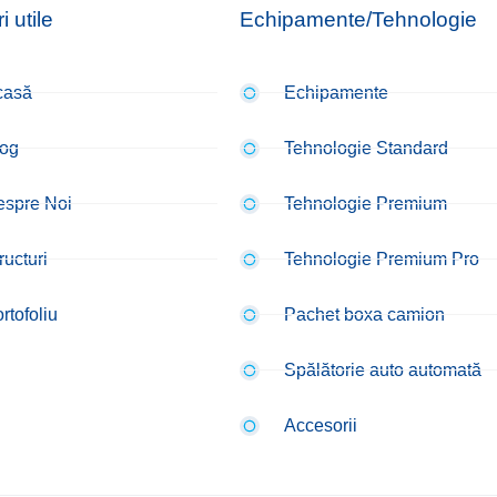
i utile
Echipamente/Tehnologie
casă
Echipamente
log
Tehnologie Standard
espre Noi
Tehnologie Premium
ructuri
Tehnologie Premium Pro
rtofoliu
Pachet boxa camion
Spălătorie auto automată
Accesorii