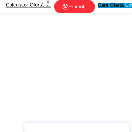
Calculator Ofertă
Cere Ofertă
Promoții
știi despre acest business!