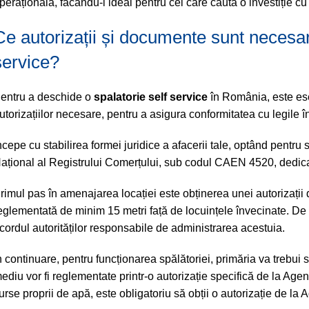
perațională, făcându-l ideal pentru cei care caută o investiție cu
Ce autorizații și documente sunt necesar
service?
entru a deschide o
spalatorie self service
în România, este esen
utorizațiilor necesare, pentru a asigura conformitatea cu legile î
ncepe cu stabilirea formei juridice a afacerii tale, optând pentru
ațional al Registrului Comerțului, sub codul CAEN 4520, dedicat î
rimul pas în amenajarea locației este obținerea unei autorizații d
eglementată de minim 15 metri față de locuințele învecinate. De
cordul autorităților responsabile de administrarea acestuia.
n continuare, pentru funcționarea spălătoriei, primăria va trebui 
ediu vor fi reglementate printr-o autorizație specifică de la Agen
urse proprii de apă, este obligatoriu să obții o autorizație de l