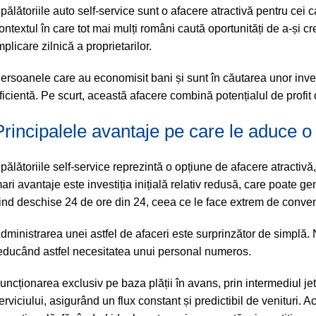
pălătoriile auto self-service sunt o afacere atractivă pentru cei
ontextul în care tot mai mulți români caută oportunități de a-și c
mplicare zilnică a proprietarilor.
ersoanele care au economisit bani și sunt în căutarea unor investiț
ficientă. Pe scurt, această afacere combină potențialul de profi
Principalele avantaje pe care le aduce o 
pălătoriile self-service reprezintă o opțiune de afacere atractivă
ari avantaje este investiția inițială relativ redusă, care poate ge
iind deschise 24 de ore din 24, ceea ce le face extrem de convena
dministrarea unei astfel de afaceri este surprinzător de simplă.
educând astfel necesitatea unui personal numeros.
uncționarea exclusiv pe baza plății în avans, prin intermediul jeto
erviciului, asigurând un flux constant și predictibil de venituri. 