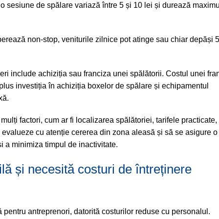
u o sesiune de spălare variază între 5 și 10 lei și durează maxi
perează non-stop, veniturile zilnice pot atinge sau chiar depăși 
eri include achiziția sau franciza unei spălătorii. Costul unei fra
plus investiția în achiziția boxelor de spălare și echipamentul
xă.
ți factori, cum ar fi localizarea spălătoriei, tarifele practicate, 
e evalueze cu atenție cererea din zona aleasă și să se asigure o
i a minimiza timpul de inactivitate.
lă și necesită costuri de întreținere
lă pentru antreprenori, datorită costurilor reduse cu personalul.