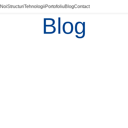
 Noi
Structuri
Tehnologii
Portofoliu
Blog
Contact
Blog
self service? Iată ce trebuie să 