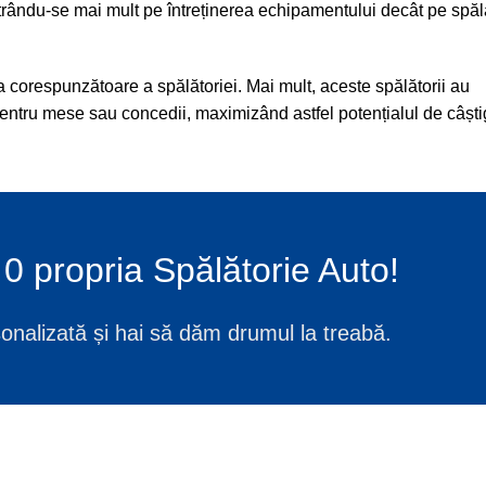
trându-se mai mult pe întreținerea echipamentului decât pe spă
a corespunzătoare a spălătoriei. Mai mult, aceste spălătorii au
pentru mese sau concedii, maximizând astfel potențialul de câști
a 0 propria Spălătorie Auto!
sonalizată și hai să dăm drumul la treabă.