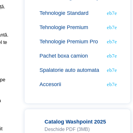
ță.
Tehnologie Standard
Tehnologie Premium
antă.
Tehnologie Premium Pro
l te
Pachet boxa camion
Spalatorie auto automata
 pe
Accesorii
a
Catalog Washpoint 2025
it
Deschide PDF (3MB)