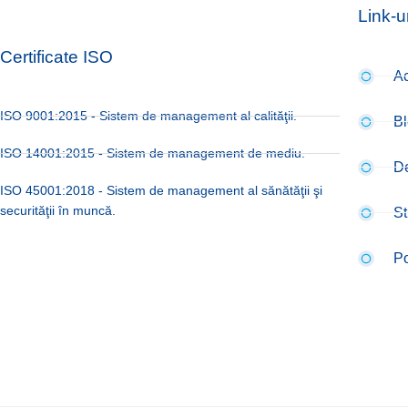
Link-ur
Certificate ISO
A
ISO 9001:2015 - Sistem de management al calităţii.
B
ISO 14001:2015 - Sistem de management de mediu.
D
ISO 45001:2018 - Sistem de management al sănătăţii şi
securităţii în muncă.
St
Po