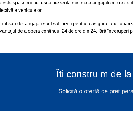
ceste spălătorii necesită prezența minimă a angajaților, concen
fectivă a vehiculelor.
nul sau doi angajați sunt suficienți pentru a asigura funcționare
vantajul de a opera continuu, 24 de ore din 24, fără întreruperi 
Îți construim de l
Solicită o ofertă de preț per