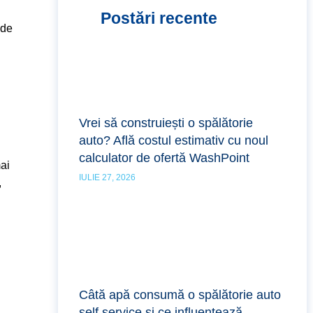
Postări recente
 de
Vrei să construiești o spălătorie
auto? Află costul estimativ cu noul
calculator de ofertă WashPoint
mai
IULIE 27, 2026
,
Câtă apă consumă o spălătorie auto
self service și ce influențează